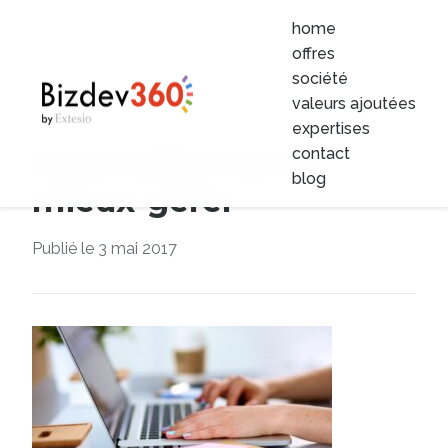
home
offres
société
valeurs ajoutées
expertises
externaliser-pour-
contact
blog
mieux-gerer
Publié le 3 mai 2017