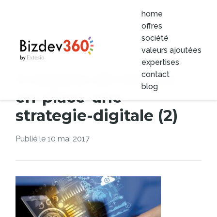
home
offres
société
valeurs ajoutées
expertises
5-raisons-de-mettre-
contact
blog
en-place-une-
strategie-digitale (2)
Publié le 10 mai 2017