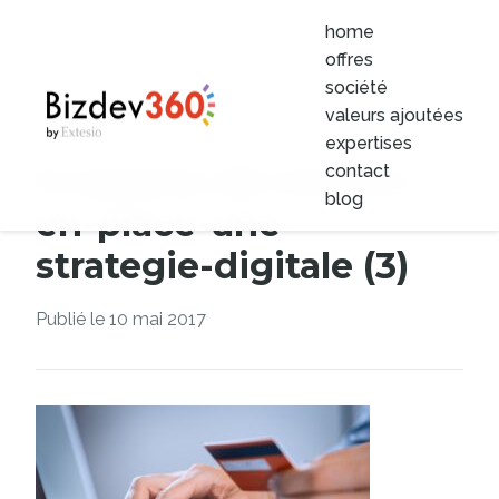
home
offres
société
valeurs ajoutées
expertises
5-raisons-de-mettre-
contact
blog
en-place-une-
strategie-digitale (3)
Publié le 10 mai 2017