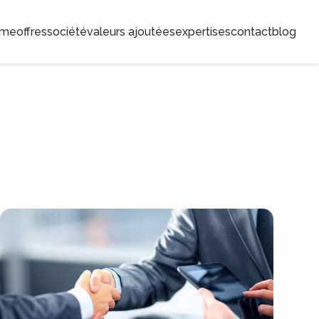
ome
offres
société
valeurs ajoutées
expertises
contact
blog