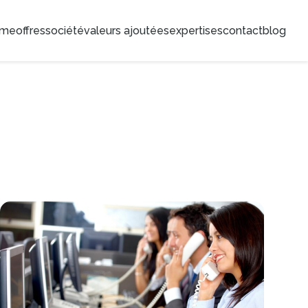
ome
offres
société
valeurs ajoutées
expertises
contact
blog